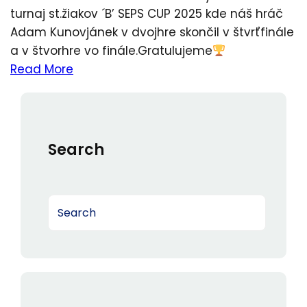
turnaj st.žiakov ´B’ SEPS CUP 2025 kde náš hráč
Adam Kunovjánek v dvojhre skončil v štvrťfinále
a v štvorhre vo finále.Gratulujeme
Read More
Search
S
e
a
r
c
h