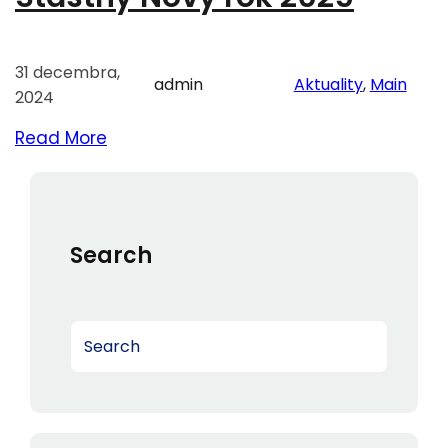
31 decembra,
admin
Aktuality
, 
Main
2024
Read More
Search
S
e
a
r
c