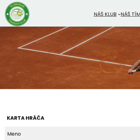
Prejsť
na
NÁŠ KLUB
NÁŠ TÍ
obsah
KARTA HRÁČA
Meno