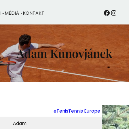
TKDRANaM
Instagram
M
MÉDIÁ
KONTAKT
Adam Kunovjánek
eTenis
Tennis Europe
Adam