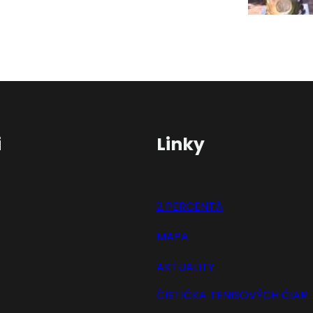
i
Linky
2 PERCENTÁ
MAPA
AKTUALITY
ČISTIČKA TENISOVÝCH ČIAR