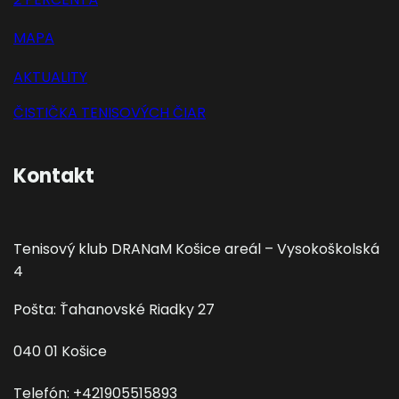
MAPA
AKTUALITY
ČISTIČKA TENISOVÝCH ČIAR
Kontakt
Tenisový klub DRANaM Košice areál – Vysokoškolská
4
Pošta: Ťahanovské Riadky 27
040 01 Košice
Telefón: +421905515893