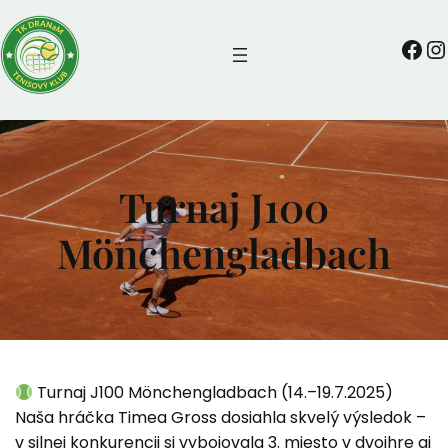
Prejsť
na
TKDRANaM
Instagra
obsah
Turnaj J100
Mönchengladbach
Turnaj J100 Mönchengladbach (14.–19.7.2025)
Naša hráčka Timea Gross dosiahla skvelý výsledok –
v silnej konkurencii si vybojovala 3. miesto v dvojhre aj