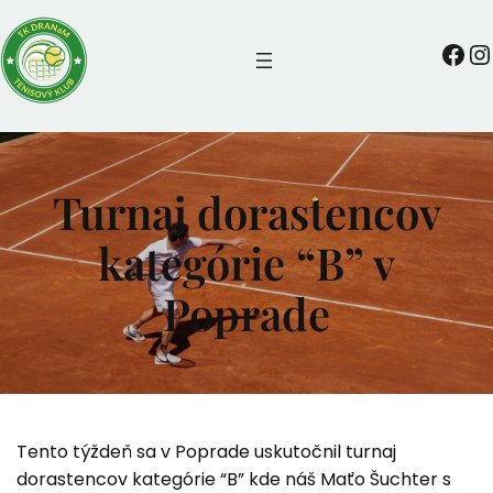
Prejsť
na
TKDRANaM
Instagra
obsah
Turnaj dorastencov
kategórie “B” v
Poprade
Tento týždeň sa v Poprade uskutočnil turnaj
dorastencov kategórie “B” kde náš Maťo Šuchter s