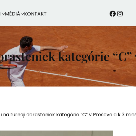
TKDRANaM
Instagram
M
MÉDIÁ
KONTAKT
orasteniek kategórie “C” 
 na turnaji dorasteniek kategórie “C” v Prešove a k 3 mie