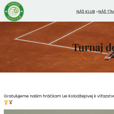
Prejsť
na
NÁŠ KLUB
NÁŠ TÍ
obsah
Turnaj d
Gratulujeme našim hráčkam Lei Kolodžejovej k víťazstvu